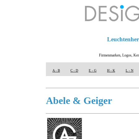
Leuchtenhers
Firmenmarken, Logos, Ken
A - B
C - D
E - G
H - K
L - N
Abele & Geiger