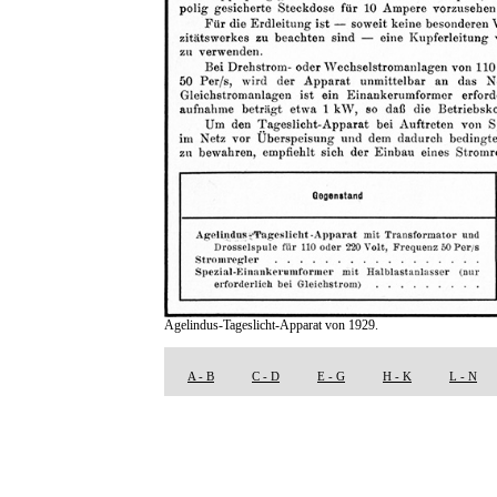
Agelindus-Tageslicht-Apparat von 1929.
A - B
C - D
E - G
H - K
L - N