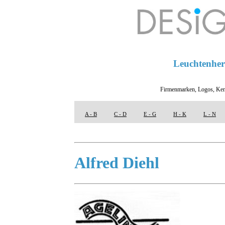
Leuchtenhers
Firmenmarken, Logos, Ken
A - B
C - D
E - G
H - K
L - N
Alfred Diehl