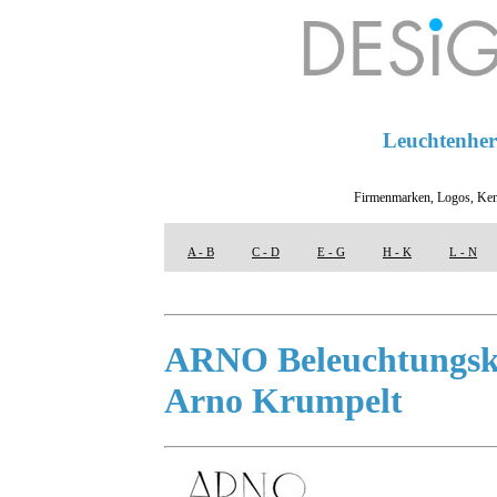
Leuchtenhers
Firmenmarken, Logos, Ken
A - B
C - D
E - G
H - K
L - N
ARNO Beleuchtungsk
Arno Krumpelt