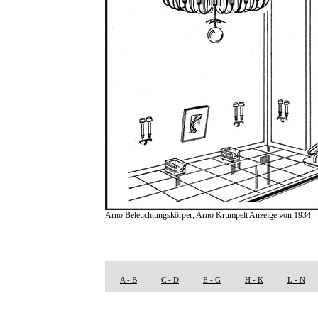
Arno Beleuchtungskörper, Arno Krumpelt Anzeige von 1934
A - B
C - D
E - G
H - K
L - N