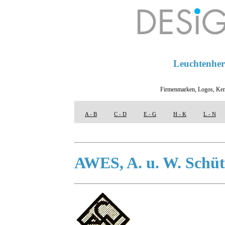
Leuchtenhers
Firmenmarken, Logos, Ken
A - B
C - D
E - G
H - K
L - N
AWES, A. u. W. Schüt