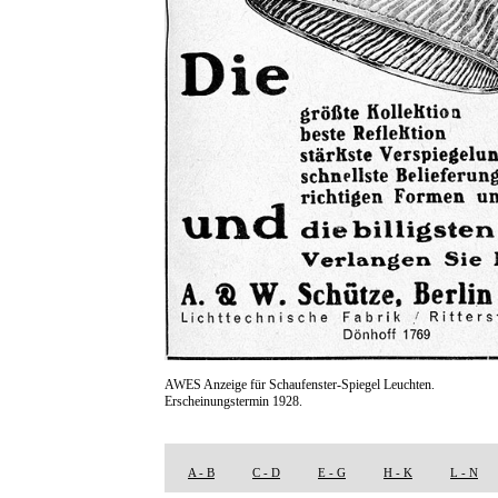
AWES Anzeige für Schaufenster-Spiegel Leuchten.
Erscheinungstermin 1928.
A - B
C - D
E - G
H - K
L - N