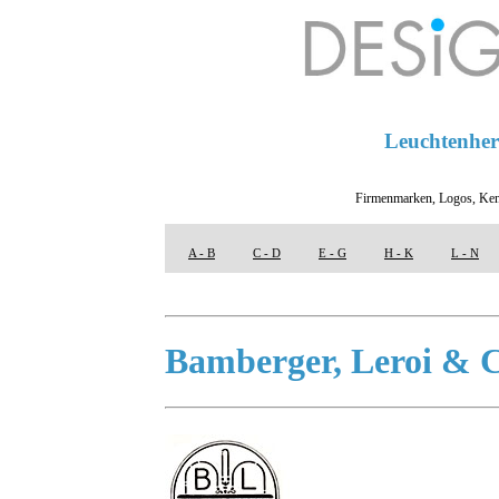
Leuchtenhers
Firmenmarken, Logos, Ken
A - B
C - D
E - G
H - K
L - N
Bamberger, Leroi & C