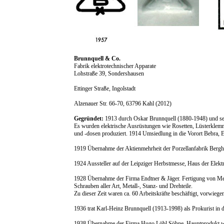
Brunnquell & Co.
Fabrik elektrotechnischer Apparate
Lohstraße 39, Sondershausen
Ettinger Straße, Ingolstadt
Alzenauer Str. 66-70, 63796 Kahl (2012)
Gegründet:
1913 durch Oskar Brunnquell (1880-1948) und se
Es wurden elektrische Ausrüstungen wie Rosetten, Lüsterklemm
und -dosen produziert. 1914 Umsiedlung in die Vorort Bebra, Er
1919 Übernahme der Aktienmehrheit der Porzellanfabrik Berg
1924 Aussteller auf der Leipziger Herbstmesse, Haus der Elektr
1928 Übernahme der Firma Endtner & Jäger. Fertigung von Metal
Schrauben aller Art, Metall-, Stanz- und Drehteile.
Zu dieser Zeit waren ca. 60 Arbeitskräfte beschäftigt, vorwi
1936 trat Karl-Heinz Brunnquell (1913-1998) als Prokurist in d
1938 Übernahme der Firma Hugo Löbl Söhne. Hauptprodukt war