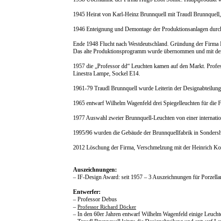
1945 Heirat von Karl-Heinz Brunnquell mit Traudl Brunnquell
1946 Enteignung und Demontage der Produktionsanlagen durch
Ende 1948 Flucht nach Westdeutschland. Gründung der Firma B
Das alte Produktionsprogramm wurde übernommen und mit der
1957 die „Professor dd“ Leuchten kamen auf den Markt. Profes
Linestra Lampe, Sockel E14.
1961-79 Traudl Brunnquell wurde Leiterin der Designabteilung
1965 entwarf Wilhelm Wagenfeld drei Spiegelleuchten für die 
1977 Auswahl zweier Brunnquell-Leuchten von einer internatio
1995/96 wurden die Gebäude der Brunnquellfabrik in Sondersh
2012 Löschung der Firma, Verschmelzung mit der Heinrich 
Auszeichnungen:
– IF-Design Award: seit 1957 – 3 Auszeichnungen für Porzella
Entwerfer:
– Professor Debus
–
Professor Richard Döcker
– In den 60er Jahren entwarf Wilhelm Wagenfeld einige Leucht