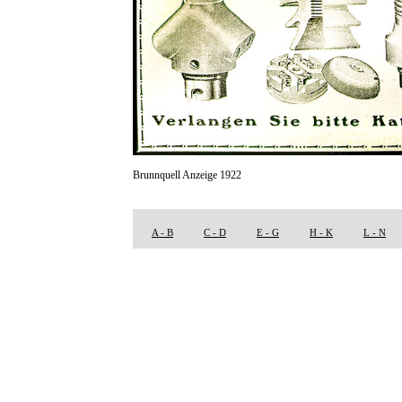
Brunnquell Anzeige 1922
A - B
C - D
E - G
H - K
L - N