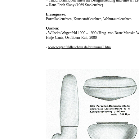
– Traudl Brunnquell leitete die Designabteilung und entwarf L
– Hans Erich Slany (1969 Stableuchte)
Erzeugnisse:
Porzellanleuchten, Kunststoffleuchten, Wohnraumleuchten.
Quellen:
- Wilhelm Wagenfeld 1900 – 1990 (Hrsg. von Beate Manske Wi
Hatje-Cantz, Ostfildern-Ruit, 2000
-
www.wagenfeldleuchten.de/brunnquell.htm