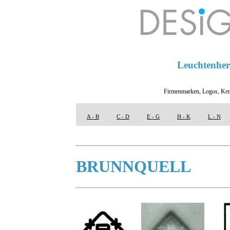
Leuchtenhers
Firmenmarken, Logos, Ken
A - B
C - D
E - G
H - K
L - N
BRUNNQUELL