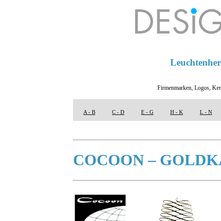
Leuchtenhers
Firmenmarken, Logos, Ken
A - B
C - D
E - G
H - K
L - N
COCOON – GOLDK