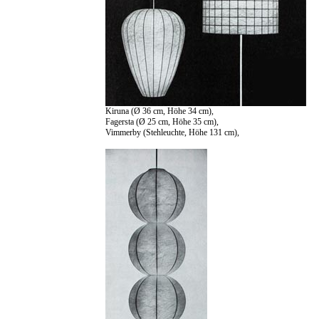
Kiruna (Ø 36 cm, Höhe 34 cm),
Fagersta (Ø 25 cm, Höhe 35 cm),
Vimmerby (Stehleuchte, Höhe 131 cm),