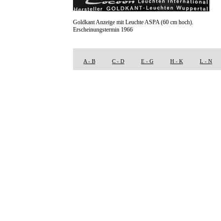
Goldkant Anzeige mit Leuchte ASPA (60 cm hoch).
Erscheinungstermin 1966
A - B
C - D
E - G
H - K
L - N