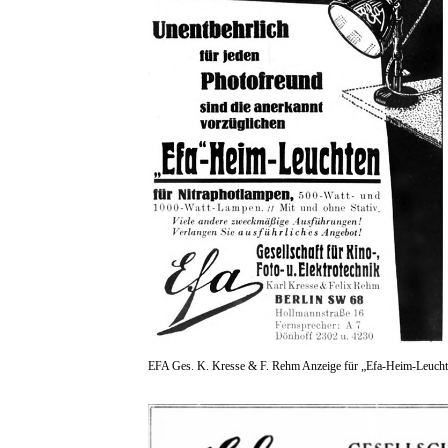
EFA Ges. K. Kresse & F. Rehm Anzeige für „Efa-Heim-Leucht