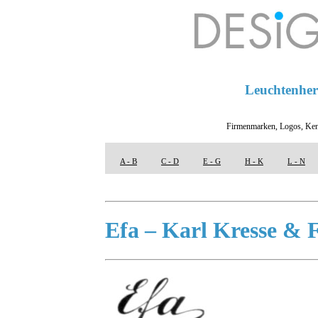
Leuchtenhers
Firmenmarken, Logos, Ken
A - B
C - D
E - G
H - K
L - N
Efa – Karl Kresse & 