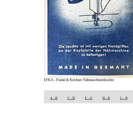
EFKA - Frankl & Kirchner Nähmaschinenleuchte.
A - B
C - D
E - G
H - K
L - N