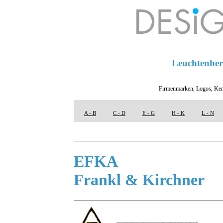
Leuchtenhers
Firmenmarken, Logos, Ken
A - B
C - D
E - G
H - K
L - N
EFKA
Frankl & Kirchner