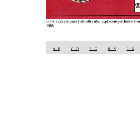
EOW Titelseite eines Faltblattes über explosionsgeschützte Hän
1988.
A - B
C - D
E - G
H - K
L - N