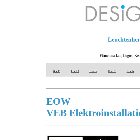
Leuchtenhers
Firmenmarken, Logos, Ken
A - B
C - D
E - G
H - K
L - N
EOW
VEB Elektroinstalla