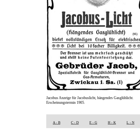
Jacobus Anzeige für Jacobuslicht, hängendes Gasglühlicht.
Erscheinungstermin 1905.
A - B
C - D
E - G
H - K
L - N