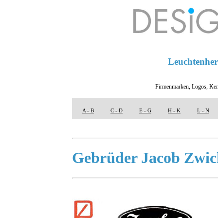
Leuchtenhers
Firmenmarken, Logos, Ken
A - B
C - D
E - G
H - K
L - N
Gebrüder Jacob Zwic