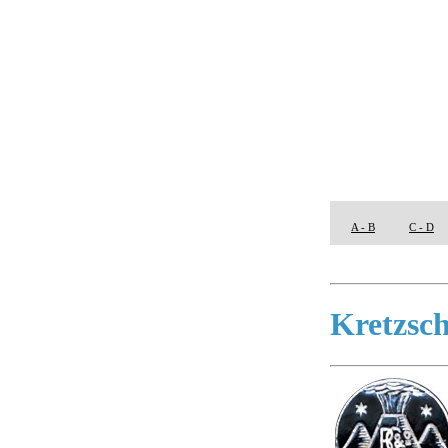
A - B
C - D
Kretzsc