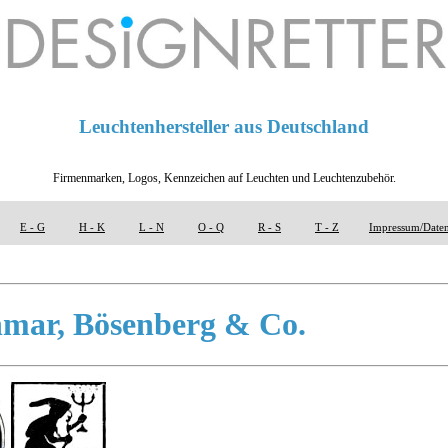
Leuchtenhersteller aus Deutschland
Firmenmarken, Logos, Kennzeichen auf Leuchten und Leuchtenzubehör.
E - G
H - K
L - N
O - Q
R - S
T - Z
Impressum/Daten
hmar, Bösenberg & Co.