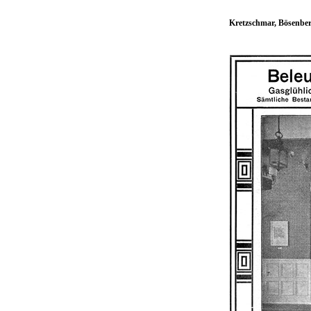
Kretzschmar, Bösenbe