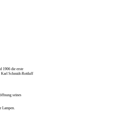
d 1906 die erste
 Karl Schmidt-Rottluff
öffnung seines
he Lampen.