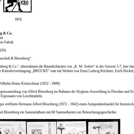
rg & Co.
ant
er-Fabrik
1920)
euchelt & Bösenberg“.
erg & Co.“, übernahmen die Räumlichkeiten von „K. M. Seifert“ in der Serrestr 5-7, hier fan
r Künstlervereinigung „BRÜCKE“ statt mit Werken von Ernst Ludwig Kirchner, Erich Heckel,
 Wilhelm Heino Kretzschmar (1852 - 1909).
mpensammlung von Alfred Bösenberg im Rahmen der Hygiene-Ausstellung in Dresden und Er
Exponaten von Leuchtmitteln.
ges eröffnete Hermann Alfred Bösenberg (1872 - 1942) einen Antiquitätenhandel für historisc
fred Bösenberg ein Sammelalbum mit 60 Sammelkarten zur Beleuchtungsgeschichte.