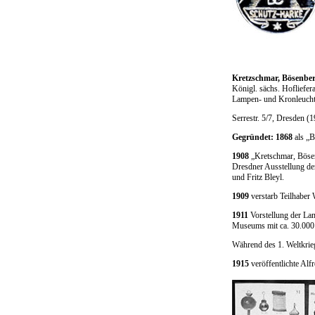
Kretzschmar, Bösenbe
Königl. sächs. Hofliefer
Lampen- und Kronleucht
Serrestr. 5/7, Dresden (
Gegründet: 1868
als „B
1908
„Kretschmar, Bösenb
Dresdner Ausstellung de
und Fritz Bleyl.
1909
verstarb Teilhaber
1911
Vorstellung der La
Museums mit ca. 30.000 
Während des 1. Weltkrie
1915
veröffentlichte Al