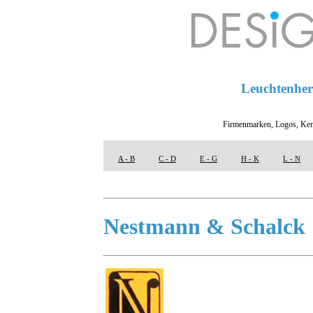
Leuchtenhers
Firmenmarken, Logos, Ken
A - B
C - D
E - G
H - K
L - N
Nestmann & Schalck