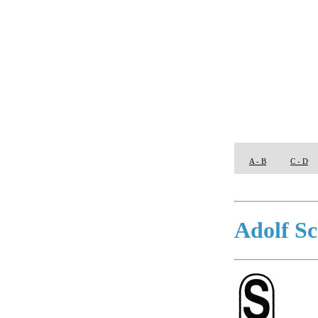
A - B
C - D
Adolf S