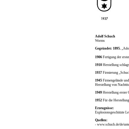
Adolf Schuch
Worms
Gegründet: 1895.
„Adol
1906
Fertigung der erste
1910
Herstellung schlag
1937
Firmierung „Schu
1945
Firmengelände und 
Herstellung von Nachttis
1949
Herstellung erster
1952
Für die Herstellung
Erzeugnisse:
Explosionsgeschützte Le
Quellen:
- www.schuch.de/de/unte