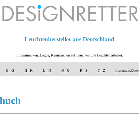
Leuchtenhersteller aus Deutschland
Firmenmarken, Logos, Kennzeichen auf Leuchten und Leuchtenzubehör.
E - G
H - K
L - N
O - Q
R - S
T - Z
Impressum/Daten
chuch