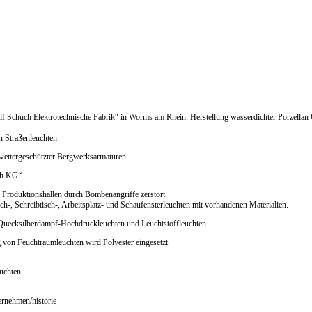
f Schuch Elektrotechnische Fabrik“ in Worms am Rhein. Herstellung wasserdichter Porzella
n Straßenleuchten.
wettergeschützter Bergwerksarmaturen.
ch KG“.
Produktionshallen durch Bombenangriffe zerstört.
ch-, Schreibtisch-, Arbeitsplatz- und Schaufensterleuchten mit vorhandenen Materialien.
 Quecksilberdampf-Hochdruckleuchten und Leuchtstoffleuchten.
 von Feuchtraumleuchten wird Polyester eingesetzt
uchten.
rnehmen/historie