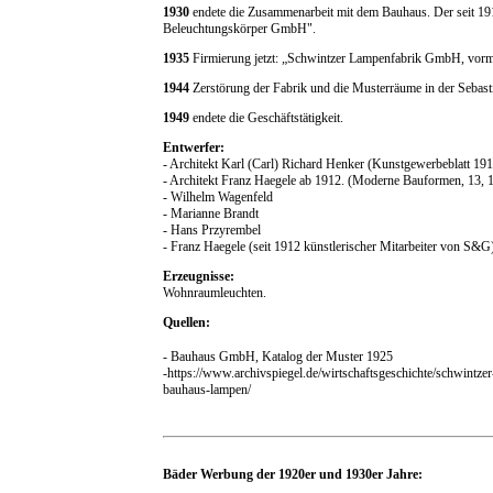
1930
endete die Zusammenarbeit mit dem Bauhaus. Der seit 191
Beleuchtungskörper GmbH".
1935
Firmierung jetzt: „Schwintzer Lampenfabrik GmbH, vorm
1944
Zerstörung der Fabrik und die Musterräume in der Sebas
1949
endete die Geschäftstätigkeit.
Entwerfer:
- Architekt Karl (Carl) Richard Henker (Kunstgewerbeblatt 1
- Architekt Franz Haegele ab 1912. (Moderne Bauformen, 13, 
- Wilhelm Wagenfeld
- Marianne Brandt
- Hans Przyrembel
- Franz Haegele (seit 1912 künstlerischer Mitarbeiter von S&G
Erzeugnisse:
Wohnraumleuchten.
Quellen:
- Bauhaus GmbH, Katalog der Muster 1925
-https://www.archivspiegel.de/wirtschaftsgeschichte/schwintz
bauhaus-lampen/
Bäder Werbung der 1920er und 1930er Jahre: