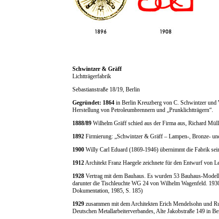
Schwintzer & Gräff
Lichtträgerfabrik
Sebastianstraße 18/19, Berlin
Gegründet: 1864
in Berlin Kreuzberg von C. Schwintzer und 
Herstellung von Petroleumbrennern und „Prunklichtträgern“.
1888/89
Wilhelm Gräff schied aus der Firma aus, Richard Müll
1892
Firmierung: „Schwintzer & Gräff – Lampen-, Bronze- un
1900
Willy Carl Eduard (1869-1946) übernimmt die Fabrik sein
1912
Architekt Franz Haegele zeichnete für den Entwurf von Le
1928
Vertrag mit dem Bauhaus. Es wurden 53 Bauhaus-Modell
darunter die Tischleuchte WG 24 von Wilhelm Wagenfeld. 193
Dokumentation, 1985, S. 185)
1929
zusammen mit dem Architekten Erich Mendelsohn und Rudo
Deutschen Metallarbeiterverbandes, Alte Jakobstraße 149 in Ber