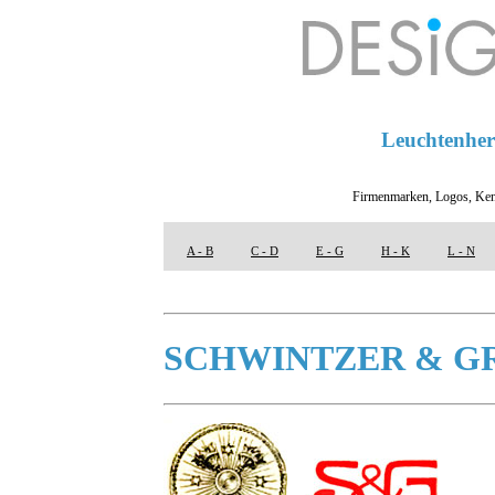
Leuchtenhers
Firmenmarken, Logos, Ken
A - B
C - D
E - G
H - K
L - N
SCHWINTZER & G