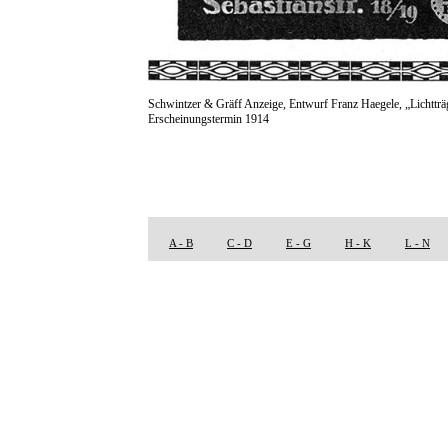
Schwintzer & Gräff Anzeige, Entwurf Franz Haegele, „Lichtträ
Erscheinungstermin 1914
A - B
C - D
E - G
H - K
L - N