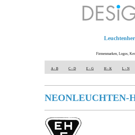
Leuchtenhers
Firmenmarken, Logos, Ken
A - B
C - D
E - G
H - K
L - N
NEONLEUCHTEN-