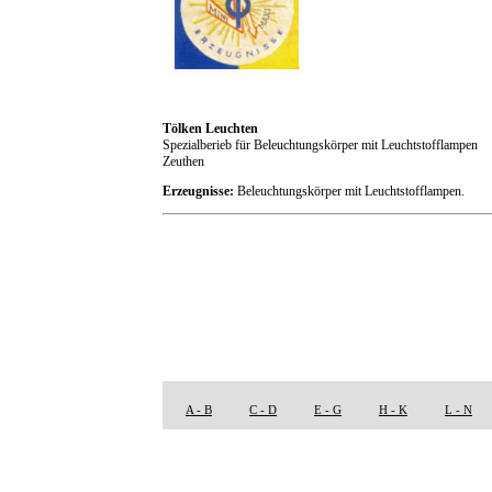
Tölken Leuchten
Spezialberieb für Beleuchtungskörper mit Leuchtstofflampen
Zeuthen
Erzeugnisse:
Beleuchtungskörper mit Leuchtstofflampen.
A - B
C - D
E - G
H - K
L - N